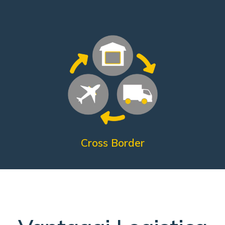
Soddisfazione dei clienti
Tempi dei resi più brevi
Costi di spedizione ridotti
Fulfillment internazionale
Di cosa ha bisogno?
Cross Border