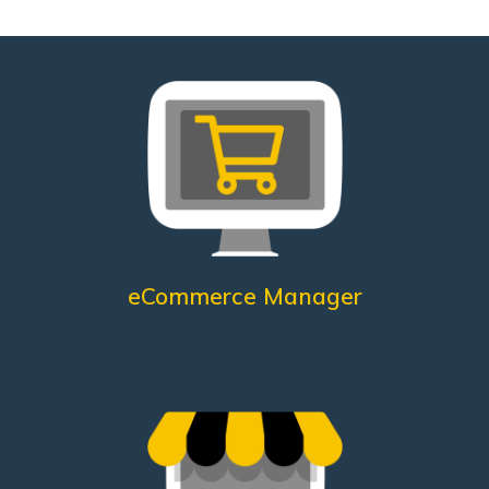
Online
Analisi Informazioni dei clienti
Online
Monitoraggio Touch Points
Gestione Vendite
Definire le strategie di vendita
Cura dei prodotti
Di cosa ha bisogno?
eCommerce Manager
dedicata