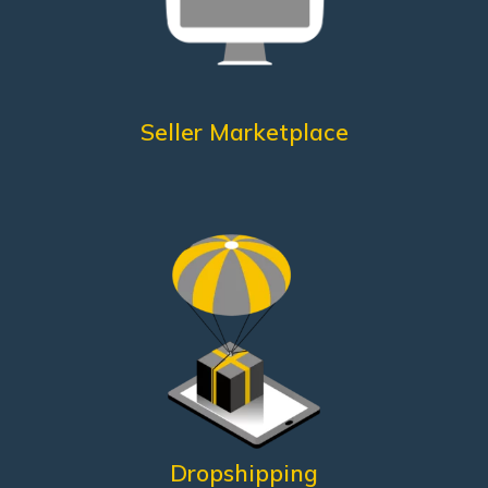
Packing secondo linee guida
Customer Care
Controlli qualitativi eccellenti
Spedizioni puntuali
Di cosa ha bisogno?
Seller Marketplace
qualità
Quicker
Un gestionale veloce
Know-How
Assistenza di
Di cosa ha bisogno?
Dropshipping